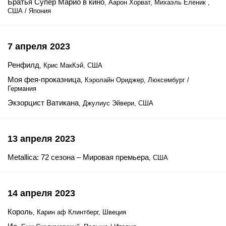
Братья Супер Марио в кино
, Аарон Хорват, Михаэль Еленик ,
США / Япония
7 апреля 2023
Ренфилд
, Крис МакКэй, США
Моя фея-проказница
, Кэролайн Ориджер, Люксембург /
Германия
Экзорцист Ватикана
, Джулиус Эйвери, США
13 апреля 2023
Metallica: 72 сезона – Мировая премьера
, США
14 апреля 2023
Король
, Карин аф Клинтберг, Швеция