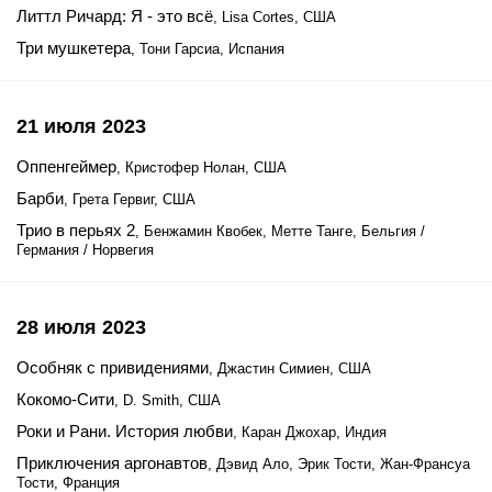
Литтл Ричард: Я - это всё
, Lisa Cortes, США
Три мушкетера
, Тони Гарсиа, Испания
21 июля 2023
Оппенгеймер
, Кристофер Нолан, США
Барби
, Грета Гервиг, США
Трио в перьях 2
, Бенжамин Квобек, Метте Танге, Бельгия /
Германия / Норвегия
28 июля 2023
Особняк с привидениями
, Джастин Симиен, США
Кокомо-Сити
, D. Smith, США
Роки и Рани. История любви
, Каран Джохар, Индия
Приключения аргонавтов
, Дэвид Ало, Эрик Тости, Жан-Франсуа
Тости, Франция