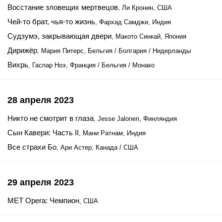
Восстание зловещих мертвецов
, Ли Кронин, США
Чей-то брат, чья-то жизнь
, Фархад Самджи, Индия
Судзумэ, закрывающая двери
, Макото Синкай, Япония
Дирижёр
, Мария Питерс, Бельгия / Болгария / Нидерланды
Вихрь
, Гаспар Ноэ, Франция / Бельгия / Монако
28 апреля 2023
Никто не смотрит в глаза
, Jesse Jalonen, Финляндия
Сын Кавери: Часть II
, Мани Ратнам, Индия
Все страхи Бо
, Ари Астер, Канада / США
29 апреля 2023
MET Opera: Чемпион
, США