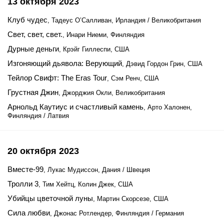
13 октября 2023
Клуб чудес
, Тадеус О’Салливан, Ирландия / Великобритания
Свет, свет, свет.
, Инари Ниеми, Финляндия
Дурные деньги
, Крэйг Гиллеспи, США
Изгоняющий дьявола: Верующий
, Дэвид Гордон Грин, США
Тейлор Свифт: The Eras Tour
, Сэм Ренч, США
Грустная Джин
, Джорджия Окли, Великобритания
Арнольд Каутиус и счастливый камень
, Арто Халонен,
Финляндия / Латвия
20 октября 2023
Вместе-99
, Лукас Мудиссон, Дания / Швеция
Тролли 3
, Тим Хейтц, Колин Джек, США
Убийцы цветочной луны
, Мартин Скорсезе, США
Сила любви
, Джонас Ротлендер, Финляндия / Германия