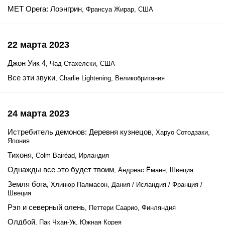
MET Opera: Лоэнгрин
, Франсуа Жирар, США
22 марта 2023
Джон Уик 4
, Чад Стахелски, США
Все эти звуки
, Charlie Lightening, Великобритания
24 марта 2023
Истребитель демонов: Деревня кузнецов
, Харуо Сотодзаки,
Япония
Тихоня
, Colm Bairéad, Ирландия
Однажды все это будет твоим
, Андреас Ёманн, Швеция
Земля бога
, Хлинюр Палмасон, Дания / Исландия / Франция /
Швеция
Рэп и северный олень
, Петтери Саарио, Финляндия
Олдбой
, Пак Чхан-Ук, Южная Корея