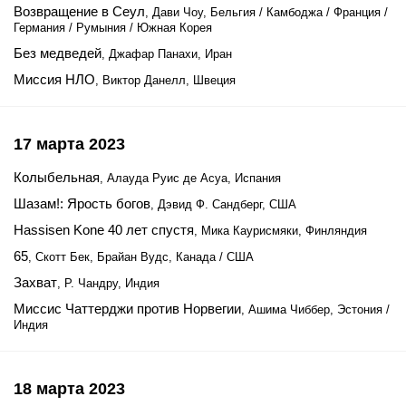
Возвращение в Сеул
, Дави Чоу, Бельгия / Камбоджа / Франция /
Германия / Румыния / Южная Корея
Без медведей
, Джафар Панахи, Иран
Миссия НЛО
, Виктор Данелл, Швеция
17 марта 2023
Колыбельная
, Алауда Руис де Асуа, Испания
Шазам!: Ярость богов
, Дэвид Ф. Сандберг, США
Hassisen Kone 40 лет спустя
, Мика Каурисмяки, Финляндия
65
, Скотт Бек, Брайан Вудс, Канада / США
Захват
, Р. Чандру, Индия
Миссис Чаттерджи против Норвегии
, Ашима Чиббер, Эстония /
Индия
18 марта 2023