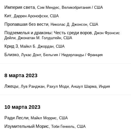
Империя света
, Сэм Мендес, Великобритания / США
Кит
, Даррен Аронофски, США
Пропавшая без вести
, Николас Д. Джонсон, США
Подземелья и драконы: Честь среди воров
, Джон Фрэнсис
Дейли, Джонатан М. Голдштейн, США
Крид 3
, Майкл Б. Джордан, США
Близко
, Лукас Донт, Бельгия / Нидерланды / Франция
8 марта 2023
Лжецы
, Лув Ранджан, Рахул Моди, Аншул Шарма, Индия
10 марта 2023
Ради Лесли
, Майкл Моррис, США
Изумительный Морис
, Тоби Генкель, США