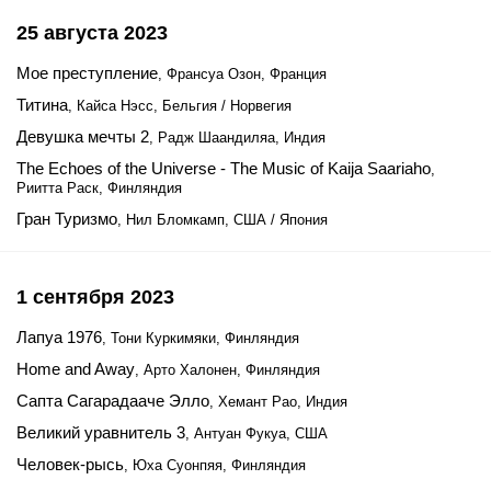
25 августа 2023
Мое преступление
, Франсуа Озон, Франция
Титина
, Кайса Нэсс, Бельгия / Норвегия
Девушка мечты 2
, Радж Шаандиляа, Индия
The Echoes of the Universe - The Music of Kaija Saariaho
,
Риитта Раск, Финляндия
Гран Туризмо
, Нил Бломкамп, США / Япония
1 сентября 2023
Лапуа 1976
, Тони Куркимяки, Финляндия
Home and Away
, Арто Халонен, Финляндия
Сапта Сагарадааче Элло
, Хемант Рао, Индия
Великий уравнитель 3
, Антуан Фукуа, США
Человек-рысь
, Юха Суонпяя, Финляндия