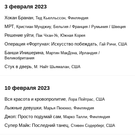
3 февраля 2023
Хокан Бранан
, Тед Кьелльссон, Финляндия
МРТ
, Кристиан Мунджиу, Бельгия / Франция / Румыния / Швеция
Решение уйти
, Пак Чхан-Ук, Южная Корея
Операция «Фортуна»: Искусство побеждать
, Гай Ричи, США
Банши Инишерина
, Мартин МакДона, Ирландия /
Великобритания
Стук в дверь
, М. Найт Шьямалан, США
10 февраля 2023
Вся красота и кровопролитие
, Лора Пойтрас, США
Лыжные девушки
, Марья Пююкко, Финляндия
Джоп: Просто подумай сам
, Марко Талли, Финляндия
Супер Майк: Последний танец
, Стивен Содерберг, США