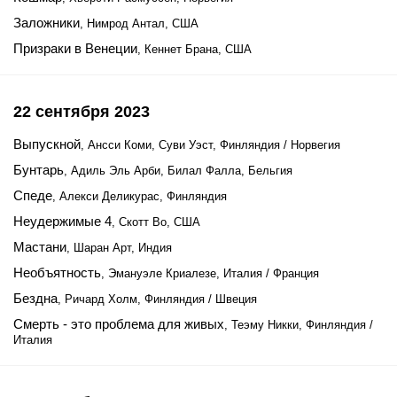
Заложники
, Нимрод Антал, США
Призраки в Венеции
, Кеннет Брана, США
22 сентября 2023
Выпускной
, Ансси Коми, Суви Уэст, Финляндия / Норвегия
Бунтарь
, Адиль Эль Арби, Билал Фалла, Бельгия
Спеде
, Алекси Деликурас, Финляндия
Неудержимые 4
, Скотт Во, США
Мастани
, Шаран Арт, Индия
Необъятность
, Эмануэле Криалезе, Италия / Франция
Бездна
, Ричард Холм, Финляндия / Швеция
Смерть - это проблема для живых
, Теэму Никки, Финляндия /
Италия