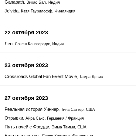
Ganapath
, Викас Бал, Индия
Je'vida
, Катя Гаурилофф, Финляндия
22 октября 2023
Лео
, Локеш Канагарадж, Индия
23 октября 2023
Crossroads Global Fan Event Movie
, Тамра Дэвис
27 октября 2023
Реальная история Уиннер
, Тина Саттер, США
Отрывки
, Айра Сакс, Германия / Франция
Пять ночей с Фредди
, Эмма Тамми, США
Братья и сестры
, Саара Кантелл, Финляндия