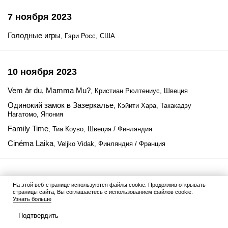
7 ноября 2023
Голодные игры
, Гэри Росс, США
10 ноября 2023
Vem är du, Mamma Mu?
, Кристиан Рюлтениус, Швеция
Одинокий замок в Зазеркалье
, Кэйити Хара, Такакадзу
Нагатомо, Япония
Family Time
, Тиа Коуво, Швеция / Финляндия
Cinéma Laika
, Veljko Vidak, Финляндия / Франция
12 ноября 2023
На этой веб-странице используются файлы cookie. Продолжив открывать
страницы сайта, Вы соглашаетесь с использованием файлов cookie.
Тигр 3
, Маниш Шарма, Индия
Узнать больше
Подтвердить