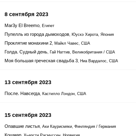
8 сентября 2023
Mar3y El Breemo
, Египет
Пупелль из города дымоходов
, Юускэ Хирота, Япония
Проклятие монахини 2
, Майкл Чавес, США
Голда. Судный день
, Гай Наттив, Великобритания / США
Моя большая греческая свадьба 3
, Ниа Вардалос, США
13 сентября 2023
После. Навсегда
, Кастилло Лэндон, США
15 сентября 2023
Опавшие листья
, Аки Каурисмяки, Финляндия / Германия
Кошмар
, Хьерсти Расмуссен, Норвегия