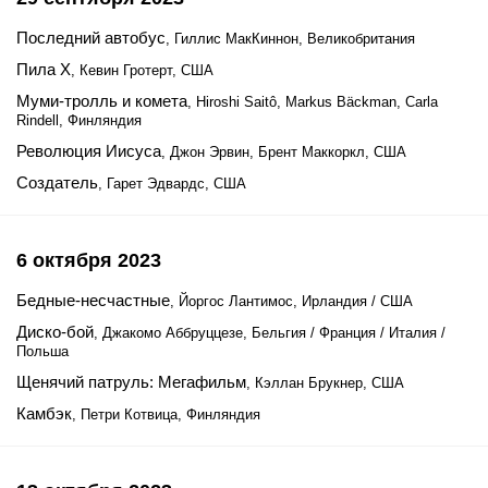
Последний автобус
, Гиллис МакКиннон, Великобритания
Пила Х
, Кевин Гротерт, США
Муми-тролль и комета
, Hiroshi Saitô, Markus Bäckman, Carla
Rindell, Финляндия
Революция Иисуса
, Джон Эрвин, Брент Маккоркл, США
Создатель
, Гарет Эдвардс, США
6 октября 2023
Бедные-несчастные
, Йоргос Лантимос, Ирландия / США
Диско-бой
, Джакомо Аббруццезе, Бельгия / Франция / Италия /
Польша
Щенячий патруль: Мегафильм
, Кэллан Брукнер, США
Камбэк
, Петри Котвица, Финляндия