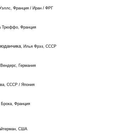
Уэллс, Франция / Иран / ФРГ
а Трюффо, Франция
моданчика
, Илья Фрэз, СССР
 Вендерс, Германия
ава, СССР / Япония
 Брока, Франция
айтерман, США