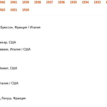
942
1941
1939
1938
1937
1936
1935
1934
1933
922
1921
1918
 Брессон, Франция / Италия
ингер, США
Кавани, Италия / США
 Люмет, США
Италия / США
д Лелуш, Франция