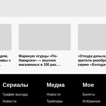
едям,
Мариную огурцы «По-
«Откуда деньги,
равы с
баварски» — вкуснее
зрители разобр
магазинных в 100 раз:
серию «Холода»
прозрачный рассол,
вспомнили «Хир
минимум уксуса и звонкий
Гилевым — сов
хруст зимой
оказалось сли
Сериалы
Медиа
Мое
График выхода
Новости
Билеты
Новости
Трейлеры
Избранное