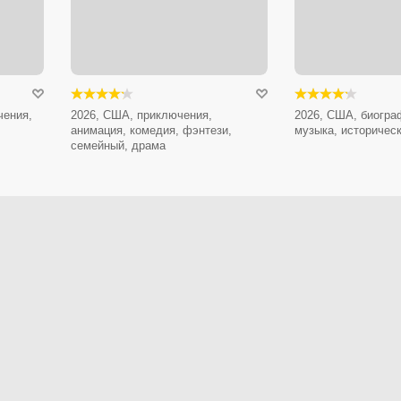
чения,
2026, США, приключения,
2026, США, биогра
анимация, комедия, фэнтези,
музыка, историчес
семейный, драма