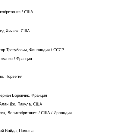
икобритания / США
ед Хичкок, США
тор Трегубович, Финляндия / СССР
ермания / Франция
но, Норвегия
лериан Боровчик, Франция
 Алан Дж. Пакула, США
рик, Великобритания / США / Ирландия
ей Вайда, Польша