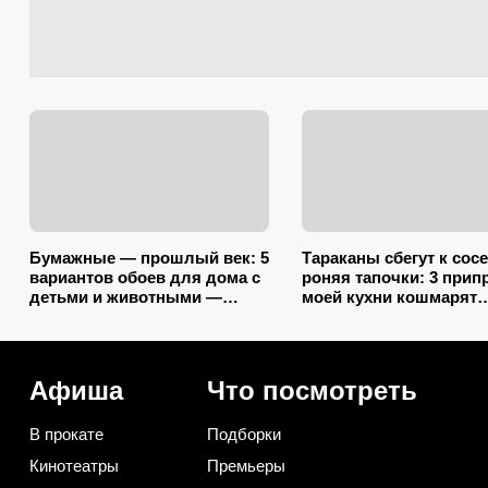
Бумажные — прошлый век: 5
Тараканы сбегут к сос
вариантов обоев для дома с
роняя тапочки: 3 прип
детьми и животными —
моей кухни кошмарят
царапины и фломастеры им
вредителей сильнее
нипочём
дихлофоса
Афиша
Что посмотреть
В прокате
Подборки
Кинотеатры
Премьеры