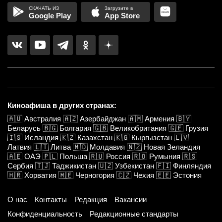
Google Play
App Store
Киноафиша в других странах:
🇦🇺
Австралия
🇦🇿
Азербайджан
🇦🇲
Армения
🇧🇾
Беларусь
🇧🇬
Болгария
🇬🇧
Великобритания
🇬🇪
Грузия
🇮🇸
Исландия
🇰🇿
Казахстан
🇰🇬
Кыргызстан
🇱🇻
Латвия
🇱🇹
Литва
🇲🇩
Молдавия
🇳🇿
Новая Зеландия
🇦🇪
ОАЭ
🇵🇱
Польша
🇷🇺
Россия
🇷🇴
Румыния
🇷🇸
Сербия
🇹🇯
Таджикистан
🇺🇿
Узбекистан
🇫🇮
Финляндия
🇭🇷
Хорватия
🇲🇪
Черногория
🇨🇿
Чехия
🇪🇪
Эстония
О нас
Контакты
Редакция
Вакансии
Конфиденциальность
Редакционные стандарты