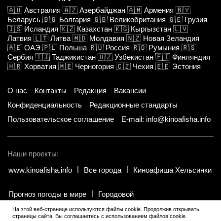
🇦🇺
Австралия
🇦🇿
Азербайджан
🇦🇲
Армения
🇧🇾
Беларусь
🇧🇬
Болгария
🇬🇧
Великобритания
🇬🇪
Грузия
🇮🇸
Исландия
🇰🇿
Казахстан
🇰🇬
Кыргызстан
🇱🇻
Латвия
🇱🇹
Литва
🇲🇩
Молдавия
🇳🇿
Новая Зеландия
🇦🇪
ОАЭ
🇵🇱
Польша
🇷🇺
Россия
🇷🇴
Румыния
🇷🇸
Сербия
🇹🇯
Таджикистан
🇺🇿
Узбекистан
🇫🇮
Финляндия
🇭🇷
Хорватия
🇲🇪
Черногория
🇨🇿
Чехия
🇪🇪
Эстония
О нас
Контакты
Редакция
Вакансии
Конфиденциальность
Редакционные стандарты
Пользовательское соглашение
E-mail: info@kinoafisha.info
Наши проекты:
www.kinoafisha.info
Все города
Киноафиша Хельсинки
Прогноз погоды в мире
Городовой
На этой веб-странице используются файлы cookie. Продолжив открывать
страницы сайта, Вы соглашаетесь с использованием файлов cookie.
© 2002-2026 Все права и материалы принадлежат «Киноафиша».
.