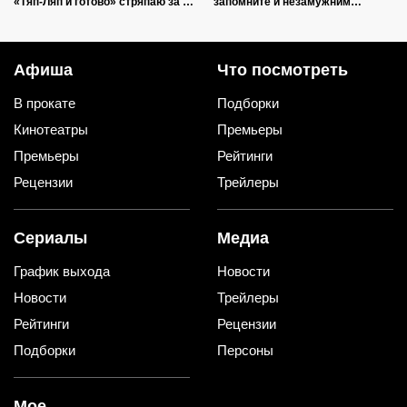
«Тяп-Ляп и готово» стряпаю за 15
запомните и незамужним
минут: и со стола ее первой
подругам расскажите
сметут
Афиша
Что посмотреть
В прокате
Подборки
Кинотеатры
Премьеры
Премьеры
Рейтинги
Рецензии
Трейлеры
Сериалы
Медиа
График выхода
Новости
Новости
Трейлеры
Рейтинги
Рецензии
Подборки
Персоны
Мое