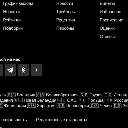
График выхода
Новости
Билеты
Новости
Трейлеры
Избранное
Рейтинги
Рецензии
Расписание
Подборки
Персоны
Оценки
Отзывы
ся на нас
усь
🇧🇬
Болгария
🇬🇧
Великобритания
🇬🇪
Грузия
🇮🇸
Ислан
лдавия
🇳🇿
Новая Зеландия
🇦🇪
ОАЭ
🇵🇱
Польша
🇷🇺
Росси
🇮
Финляндия
🇭🇷
Хорватия
🇲🇪
Черногория
🇨🇿
Чехия
🇪🇪
Эс
енциальность
Редакционные стандарты
fo