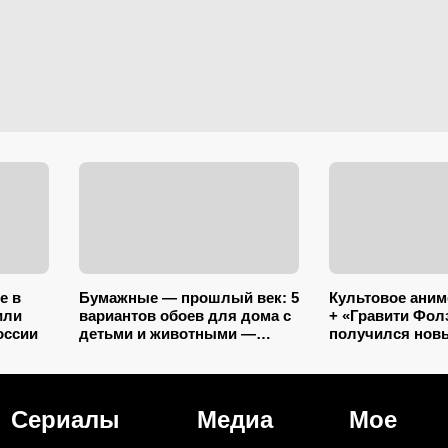
е в
Бумажные — прошлый век: 5
Культовое аним
или
вариантов обоев для дома с
+ «Гравити Фол
оссии
детьми и животными —
получился нов
царапины и фломастеры им
мульт: «Наша а
нипочём
наконец встает 
Сериалы
Медиа
Мое