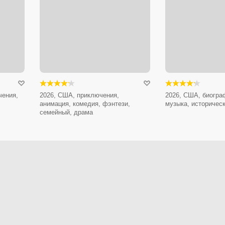
чения,
2026, США, приключения,
2026, США, биогра
анимация, комедия, фэнтези,
музыка, историчес
семейный, драма