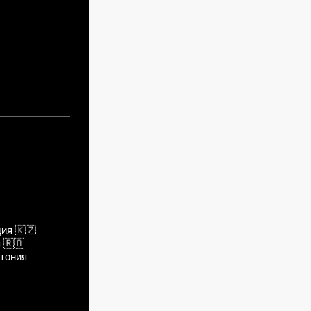
дия
🇰🇿
я
🇷🇴
тония