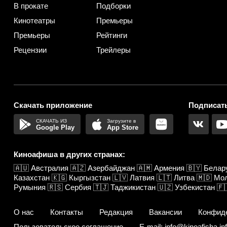
В прокате
Подборки
Кинотеатры
Премьеры
Премьеры
Рейтинги
Рецензии
Трейлеры
Скачать приложение
Подписать
Google Play
App Store
Киноафиша в других странах:
🇦🇺
Австралия
🇦🇿
Азербайджан
🇦🇲
Армения
🇧🇾
Белар
Казахстан
🇰🇬
Кыргызстан
🇱🇻
Латвия
🇱🇹
Литва
🇲🇩
Мо
Румыния
🇷🇸
Сербия
🇹🇯
Таджикистан
🇺🇿
Узбекистан
🇫
О нас
Контакты
Редакция
Вакансии
Конфид
Пользовательское соглашение
E-mail: info@kinoafisha.in