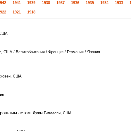
942
1941
1939
1938
1937
1936
1935
1934
1933
922
1921
1918
 США
, США / Великобритания / Франция / Германия / Япония
рховен, США
ния
 прошлым летом
, Джим Гиллеспи, США