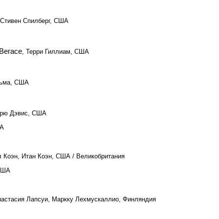
 Стивен Спилберг, США
-Вегасе
, Терри Гиллиам, США
льма, США
дрю Дэвис, США
ША
л Коэн, Итан Коэн, США / Великобритания
 США
настасия Лапсуи, Маркку Лехмускаллио, Финляндия