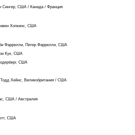
н Сингер, США / Канада / Франция
тивен Хопкинс, США
бби Фаррелли, Питер Фаррелли, США
рри Кук, США
Содерберг, США
 Тодд Хейнс, Великобритания / США
ас, США / Австралия
котт, США