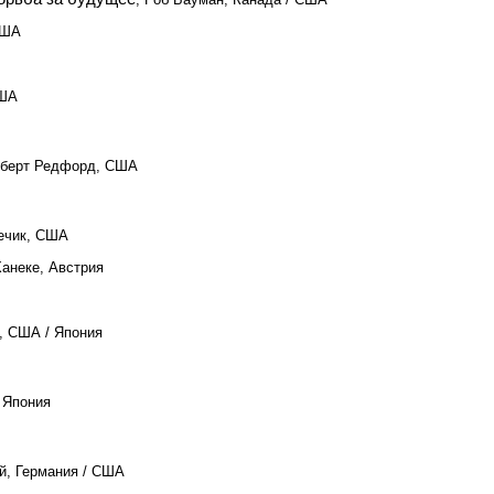
США
США
оберт Редфорд, США
Чечик, США
Ханеке, Австрия
, США / Япония
, Япония
ей, Германия / США