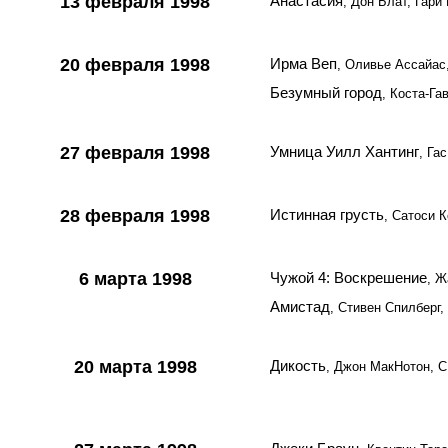
13 февраля 1998
Анастасия
, Дон Блат, Гар
20 февраля 1998
Ирма Веп
, Оливье Ассайас
Безумный город
, Коста-Г
27 февраля 1998
Умница Уилл Хантинг
, Га
28 февраля 1998
Истинная грусть
, Сатоси 
6 марта 1998
Чужой 4: Воскрешение
, 
Амистад
, Стивен Спилберг
20 марта 1998
Дикость
, Джон МакНотон, 