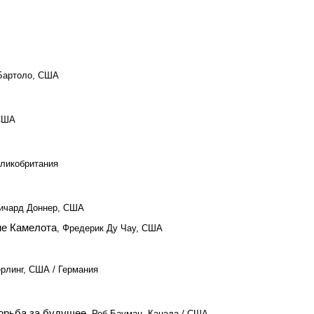
Бартоло, США
 США
еликобритания
Ричард Доннер, США
ие Камелота
, Фредерик Ду Чау, США
рлинг, США / Германия
орьба за будущее
, Роб Бауман, Канада / США