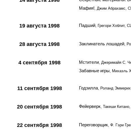
14 августа 1998
Мафия!
, Джим Абрахамс, 
19 августа 1998
Падший
, Грегори Хоблит, 
28 августа 1998
Заклинатель лошадей
, Р
4 сентября 1998
Мстители
, Джеримайя С. 
Забавные игры
, Михаэль 
11 сентября 1998
Годзилла
, Роланд Эммерих
20 сентября 1998
Фейерверк
, Такеши Китано
22 сентября 1998
Переговорщик
, Ф. Гэри Гр