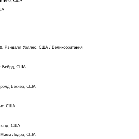
антино, США
США
е
, Рэндалл Уоллес, США / Великобритания
т Бейрд, США
эролд Беккер, США
мит, США
нголд, США
, Мими Ледер, США