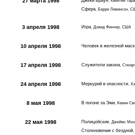
27 марта 1998
Джеки Браун
, Квентин Тар
Сфера
, Барри Левинсон, 
3 апреля 1998
Игра
, Дэвид Финчер, США
10 апреля 1998
Человек в железной маск
17 апреля 1998
Служители закона
, Стюар
24 апреля 1998
Меркурий в опасности
, Х
8 мая 1998
В погоне за Эми
, Кевин С
22 мая 1998
Полицейские
, Джеймс Мэ
Столкновение с бездной