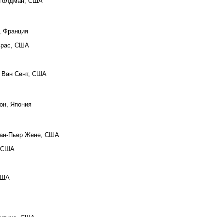
и Голдман, США
, Франция
аврас, США
с Ван Сент, США
Кон, Япония
Жан-Пьер Жене, США
, США
США