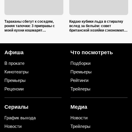
Тараканы сбегут к соседям,
Кидаю кубики льда в стиралку
роняя тапочки: 3 приправы с
вслед за бельём: совет
моей кухни кошмарят
британской хозяйки сэкономил
вредителей сильнее дихлофоса
кучу времени (и немного денег)
Афиша
Что посмотреть
В прокате
Подборки
Кинотеатры
Премьеры
Премьеры
Рейтинги
Рецензии
Трейлеры
Сериалы
Медиа
График выхода
Новости
Новости
Трейлеры