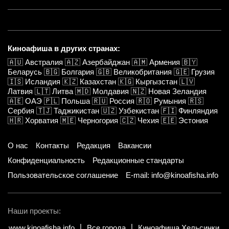
Киноафиша в других странах:
🇦🇺
Австралия
🇦🇿
Азербайджан
🇦🇲
Армения
🇧🇾
Беларусь
🇧🇬
Болгария
🇬🇧
Великобритания
🇬🇪
Грузия
🇮🇸
Исландия
🇰🇿
Казахстан
🇰🇬
Кыргызстан
🇱🇻
Латвия
🇱🇹
Литва
🇲🇩
Молдавия
🇳🇿
Новая Зеландия
🇦🇪
ОАЭ
🇵🇱
Польша
🇷🇺
Россия
🇷🇴
Румыния
🇷🇸
Сербия
🇹🇯
Таджикистан
🇺🇿
Узбекистан
🇫🇮
Финляндия
🇭🇷
Хорватия
🇲🇪
Черногория
🇨🇿
Чехия
🇪🇪
Эстония
О нас
Контакты
Редакция
Вакансии
Конфиденциальность
Редакционные стандарты
Пользовательское соглашение
E-mail: info@kinoafisha.info
Наши проекты:
www.kinoafisha.info
Все города
Киноафиша Хельсинки