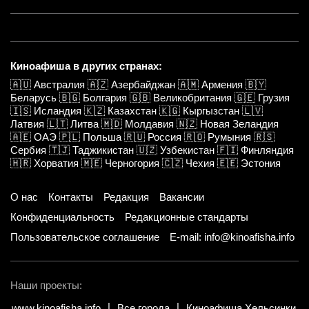
Киноафиша в других странах:
🇦🇺
Австралия
🇦🇿
Азербайджан
🇦🇲
Армения
🇧🇾
Беларусь
🇧🇬
Болгария
🇬🇧
Великобритания
🇬🇪
Грузия
🇮🇸
Исландия
🇰🇿
Казахстан
🇰🇬
Кыргызстан
🇱🇻
Латвия
🇱🇹
Литва
🇲🇩
Молдавия
🇳🇿
Новая Зеландия
🇦🇪
ОАЭ
🇵🇱
Польша
🇷🇺
Россия
🇷🇴
Румыния
🇷🇸
Сербия
🇹🇯
Таджикистан
🇺🇿
Узбекистан
🇫🇮
Финляндия
🇭🇷
Хорватия
🇲🇪
Черногория
🇨🇿
Чехия
🇪🇪
Эстония
О нас
Контакты
Редакция
Вакансии
Конфиденциальность
Редакционные стандарты
Пользовательское соглашение
E-mail: info@kinoafisha.info
Наши проекты:
www.kinoafisha.info
Все города
Киноафиша Хельсинки