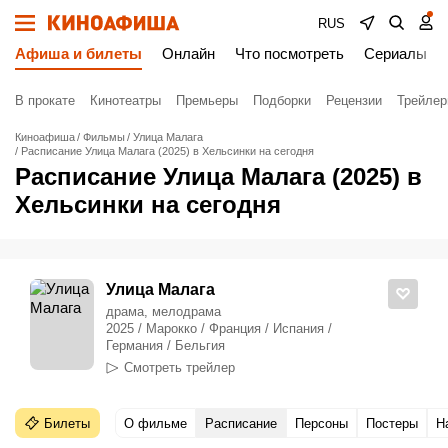
RUS
Афиша и билеты
Онлайн
Что посмотреть
Сериалы
В прокате
Кинотеатры
Премьеры
Подборки
Рецензии
Трейле
Киноафиша
Фильмы
Улица Малага
Расписание Улица Малага (2025) в Хельсинки на сегодня
Расписание Улица Малага (2025) в
Хельсинки на сегодня
Улица Малага
драма, мелодрама
2025 / Марокко / Франция / Испания /
Германия / Бельгия
Смотреть трейлер
Билеты
О фильме
Расписание
Персоны
Постеры
Н