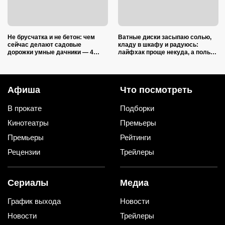
Не брусчатка и не бетон: чем
Ватные диски засыпаю солью,
сейчас делают садовые
кладу в шкафу и радуюсь:
дорожки умные дачники — 4
лайфхак проще некуда, а пользы
практичных варианта
вагон и маленькая тележка
Афиша
Что посмотреть
В прокате
Подборки
Кинотеатры
Премьеры
Премьеры
Рейтинги
Рецензии
Трейлеры
Сериалы
Медиа
График выхода
Новости
Новости
Трейлеры